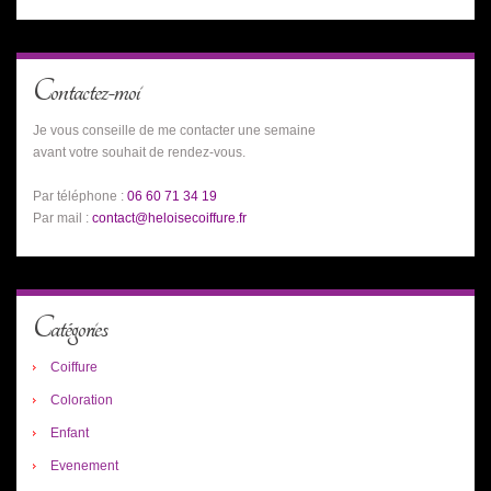
Contactez-moi
Je vous conseille de me contacter une semaine
avant votre souhait de rendez-vous.
Par téléphone :
06 60 71 34 19
Par mail :
contact@heloisecoiffure.fr
Catégories
Coiffure
Coloration
Enfant
Evenement