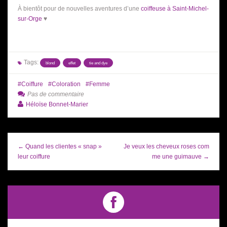
À bientôt pour de nouvelles aventures d’une
coiffeuse à Saint-Michel-
sur-Orge
♥
Tags:
blond
effet
tie and dye
Coiffure
Coloration
Femme
Pas de commentaire
Héloïse Bonnet-Marier
← Quand les clientes « snap »
Je veux les cheveux roses com
leur coiffure
me une guimauve →