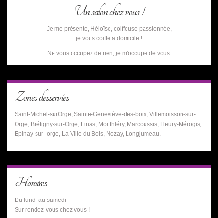
Un salon chez vous !
Je me présente, Héloïse, coiffeuse passionnée,
je vous coiffe à domicile !
Ne vous occupez de rien, je m'occupe de vous.
Zones desservies
Saint-Michel-surOrge, Sainte-Geneviève-des-bois, Villemoisson-sur-
Orge, Brétigny-sur-Orge, Linas, Monthléry, Marcoussis, Fleury-Mérogis,
Epinay-sur_orge, La Ville du Bois, Nozay, Longjumeau.
Horaires
Du lundi au samedi
Sur rendez-vous chez vous !