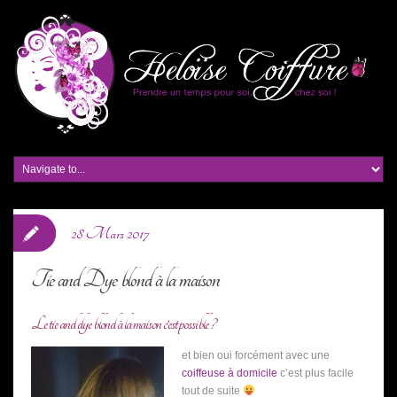
28 Mars 2017
Tie and Dye blond à la maison
Le tie and dye blond à la maison c’est possible ?
et bien oui forcément avec une
coiffeuse à domicile
c’est plus facile
tout de suite