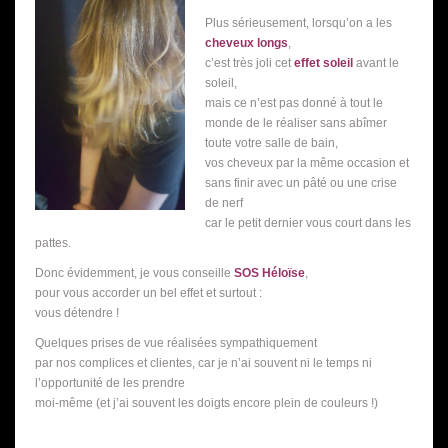
Plus sérieusement, lorsqu’on a les
cheveux longs
,
c’est très joli cet
effet soleil
avant le
soleil,
mais ce n’est pas donné à tout le
monde de le réaliser sans abîmer
toute votre salle de bain,
vos cheveux par la même occasion et
sans finir avec un pâté ou une crise
de nerf
car le petit dernier vous court dans les
pattes.
Donc évidemment, je vous conseille
SOS Héloïse
,
pour vous accorder un bel effet et surtout :
vous détendre !
Quelques prises de vue réalisées sympathiquement
par nos complices et clientes, car je n’ai souvent ni le temps ni
l’opportunité de les prendre
moi-même (et j’ai souvent les doigts encore plein de couleurs !)